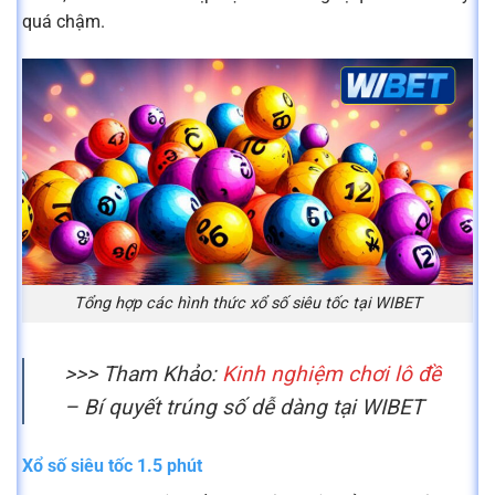
quá chậm.
Tổng hợp các hình thức xổ số siêu tốc tại WIBET
>>> Tham Khảo:
Kinh nghiệm chơi lô đề
– Bí quyết trúng số dễ dàng tại WIBET
Xổ số siêu tốc 1.5 phút