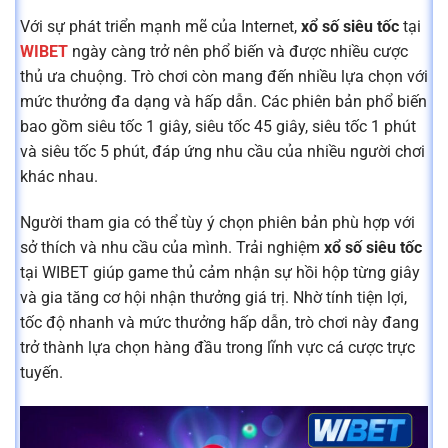
Với sự phát triển mạnh mẽ của Internet,
xổ số siêu tốc
tại
WIBET
ngày càng trở nên phổ biến và được nhiều cược
thủ ưa chuộng. Trò chơi còn mang đến nhiều lựa chọn với
mức thưởng đa dạng và hấp dẫn. Các phiên bản phổ biến
bao gồm siêu tốc 1 giây, siêu tốc 45 giây, siêu tốc 1 phút
và siêu tốc 5 phút, đáp ứng nhu cầu của nhiều người chơi
khác nhau.
Người tham gia có thể tùy ý chọn phiên bản phù hợp với
sở thích và nhu cầu của mình. Trải nghiệm
xổ số siêu tốc
tại WIBET giúp game thủ cảm nhận sự hồi hộp từng giây
và gia tăng cơ hội nhận thưởng giá trị. Nhờ tính tiện lợi,
tốc độ nhanh và mức thưởng hấp dẫn, trò chơi này đang
trở thành lựa chọn hàng đầu trong lĩnh vực cá cược trực
tuyến.