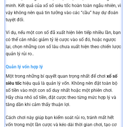
minh. Kết quả của xổ số siêu tốc hoàn toàn ngẫu nhiên, vì
vậy không nên quá tin tưởng vào các “cầu” hay dự đoán
tuyệt đối.
Ví dụ, nếu một con số đã xuất hiện liên tiếp nhiều lần, bạn
có thể cân nhắc giảm tỷ lệ cược vào số đó, hoặc ngược
lại, chọn những con số lâu chưa xuất hiện theo chiến lược
quản lý rủi ro..
Quản lý vốn hợp lý
Một trong những bí quyết quan trọng nhất để chơi
xổ số
siêu tốc
hiệu quả là quản lý vốn. Không nên đặt toàn bộ
số tiền vào một con số duy nhất hoặc một phiên chơi.
Hãy chia nhỏ số tiền, đặt cược theo từng mức hợp lý và
tăng dần khi cảm thấy thuận lợi.
Cách chơi này giúp bạn kiểm soát rủi ro, tránh mất hết
vốn trong một lần cược và kéo dài thời gian chơi, tạo cơ