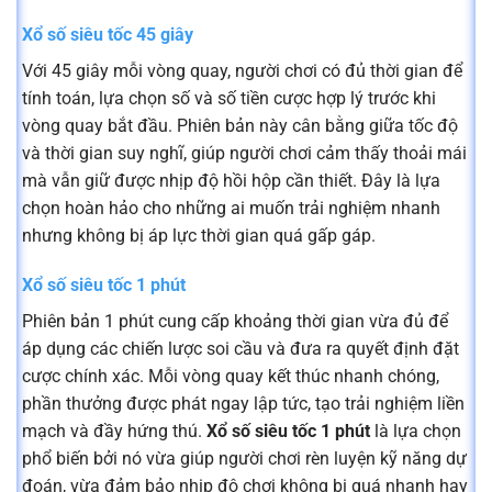
Xổ số siêu tốc 45 giây
Với 45 giây mỗi vòng quay, người chơi có đủ thời gian để
tính toán, lựa chọn số và số tiền cược hợp lý trước khi
vòng quay bắt đầu. Phiên bản này cân bằng giữa tốc độ
và thời gian suy nghĩ, giúp người chơi cảm thấy thoải mái
mà vẫn giữ được nhịp độ hồi hộp cần thiết. Đây là lựa
chọn hoàn hảo cho những ai muốn trải nghiệm nhanh
nhưng không bị áp lực thời gian quá gấp gáp.
Xổ số siêu tốc 1 phút
Phiên bản 1 phút cung cấp khoảng thời gian vừa đủ để
áp dụng các chiến lược soi cầu và đưa ra quyết định đặt
cược chính xác. Mỗi vòng quay kết thúc nhanh chóng,
phần thưởng được phát ngay lập tức, tạo trải nghiệm liền
mạch và đầy hứng thú.
Xổ số siêu tốc 1 phút
là lựa chọn
phổ biến bởi nó vừa giúp người chơi rèn luyện kỹ năng dự
đoán, vừa đảm bảo nhịp độ chơi không bị quá nhanh hay