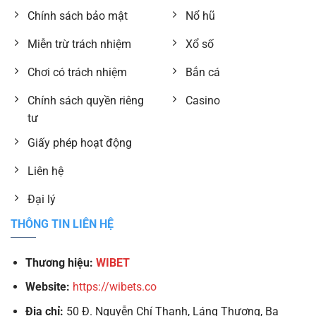
Chính sách bảo mật
Nổ hũ
Miễn trừ trách nhiệm
Xổ số
Chơi có trách nhiệm
Bắn cá
Chính sách quyền riêng
Casino
tư
Giấy phép hoạt động
Liên hệ
Đại lý
THÔNG TIN LIÊN HỆ
Thương hiệu:
WIBET
Website:
https://wibets.co
Địa chỉ:
50 Đ. Nguyễn Chí Thanh,
Láng Thượng, Ba