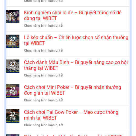
ở
Chức năng bình luận bị tắt
Xổ
số
Kinh nghiệm chơi lô đề – Bí quyết trúng số dễ
27
siêu
dàng tại WIBET
Th9
tốc
ở
Chức năng bình luận bị tắt
WIBET
Kinh
–
nghiệm
Lô kép chuẩn – Chiến lược chọn số nhận thưởng
Trải
27
chơi
nghiệm
tại WIBET
Th9
lô
vui
ở
Chức năng bình luận bị tắt
đề
nhộn,
Lô
–
cơ
kép
Cách đánh Mậu Binh – Bí quyết nâng cao cơ hội
Bí
hội
27
chuẩn
quyết
thắng tại WIBET
trúng
Th9
–
trúng
lớn
ở
Chức năng bình luận bị tắt
Chiến
số
Cách
lược
dễ
đánh
Cách chơi Mini Poker – Bí quyết nhận thưởng
chọn
dàng
27
Mậu
số
đơn giản tại WIBET
tại
Th9
Binh
nhận
WIBET
ở
Chức năng bình luận bị tắt
–
thưởng
Cách
Bí
tại
chơi
Cách chơi Pai Gow Poker – Mẹo cược thông
quyết
WIBET
27
Mini
nâng
minh tại WIBET
Th9
Poker
cao
ở
Chức năng bình luận bị tắt
–
cơ
Cách
Bí
hội
chơi