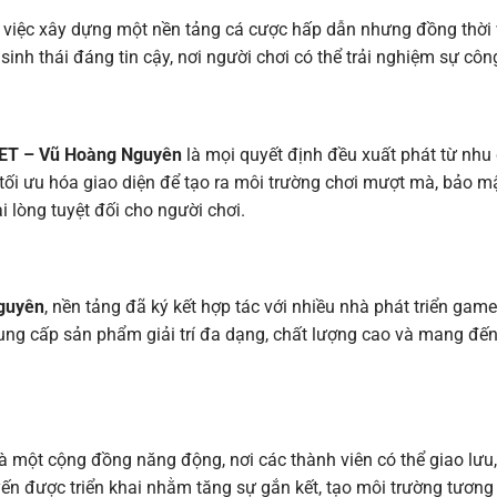
việc xây dựng một nền tảng cá cược hấp dẫn nhưng đồng thời vẫ
nh thái đáng tin cậy, nơi người chơi có thể trải nghiệm sự công 
ET – Vũ Hoàng Nguyên
là mọi quyết định đều xuất phát từ nhu
tối ưu hóa giao diện để tạo ra môi trường chơi mượt mà, bảo 
i lòng tuyệt đối cho người chơi.
guyên
, nền tảng đã ký kết hợp tác với nhiều nhà phát triển ga
ng cấp sản phẩm giải trí đa dạng, chất lượng cao và mang đến
à một cộng đồng năng động, nơi các thành viên có thể giao lưu, 
yến được triển khai nhằm tăng sự gắn kết, tạo môi trường tương 