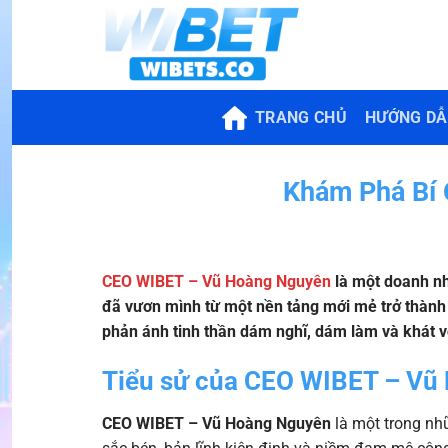
Bỏ
qua
nội
dung
TRANG CHỦ
HƯỚNG D
Khám Phá Bí
CEO WIBET – Vũ Hoàng Nguyên
là một doanh nh
đã vươn mình từ một nền tảng mới mẻ trở thành 
phản ánh tinh thần dám nghĩ, dám làm và khát vọ
Tiểu sử của CEO WIBET – Vũ
CEO WIBET – Vũ Hoàng Nguyên
là một trong nhữ