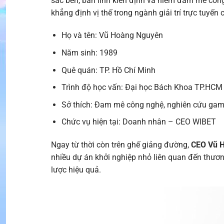
sắc bén, bản lĩnh kiên định và niềm đam mê công
khẳng định vị thế trong ngành giải trí trực tuyến 
Họ và tên: Vũ Hoàng Nguyên
Năm sinh: 1989
Quê quán: TP. Hồ Chí Minh
Trình độ học vấn: Đại học Bách Khoa TP.HCM
Sở thích: Đam mê công nghệ, nghiên cứu game t
Chức vụ hiện tại: Doanh nhân – CEO WIBET
Ngay từ thời còn trên ghế giảng đường,
CEO Vũ 
nhiều dự án khởi nghiệp nhỏ liên quan đến thương
lược hiệu quả.