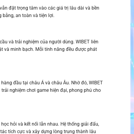
n đặt trọng tâm vào các giá trị lâu dài và bền
bằng, an toàn và tiện lợi.
 cầu và trải nghiệm của người dùng. WIBET liên
mật và minh bạch. Mỗi tính năng đều được phát
me hàng đầu tại châu Á và châu Âu. Nhờ đó, WIBET
 trải nghiệm chơi game hiện đại, phong phú cho
học hỏi và kết nối lẫn nhau. Hệ thống giải đấu,
tác tích cực và xây dựng lòng trung thành lâu