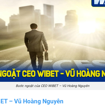
Bước ngoặt của CEO WIBET – Vũ Hoàng Nguyên
BET – Vũ Hoàng Nguyên