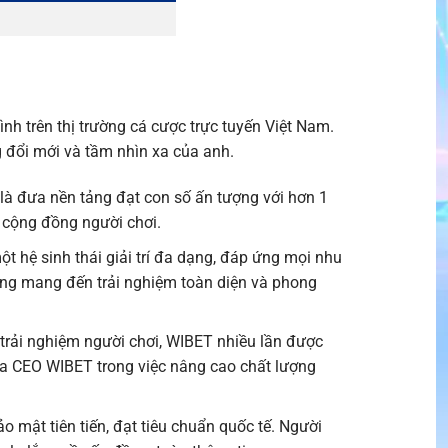
nh trên thị trường cá cược trực tuyến Việt Nam.
 đổi mới và tầm nhìn xa của anh.
à đưa nền tảng đạt con số ấn tượng với hơn 1
 cộng đồng người chơi.
hệ sinh thái giải trí đa dạng, đáp ứng mọi nhu
 tảng mang đến trải nghiệm toàn diện và phong
c trải nghiệm người chơi, WIBET nhiều lần được
của CEO WIBET trong việc nâng cao chất lượng
o mật tiên tiến, đạt tiêu chuẩn quốc tế. Người