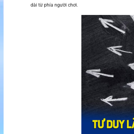
dài từ phía người chơi.