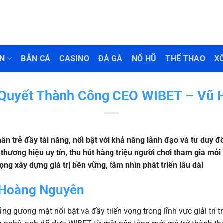
ẪN
BẮN CÁ
CASINO
ĐÁ GÀ
NỔ HŨ
THỂ THAO
X
 Quyết Thành Công CEO WIBET – Vũ 
ân trẻ đầy tài năng, nổi bật với khả năng lãnh đạo và tư duy đ
thương hiệu uy tín, thu hút hàng triệu người chơi tham gia m
ng xây dựng giá trị bền vững, tầm nhìn phát triển lâu dài
 Hoàng Nguyên
ng gương mặt nổi bật và đầy triển vọng trong lĩnh vực giải trí t