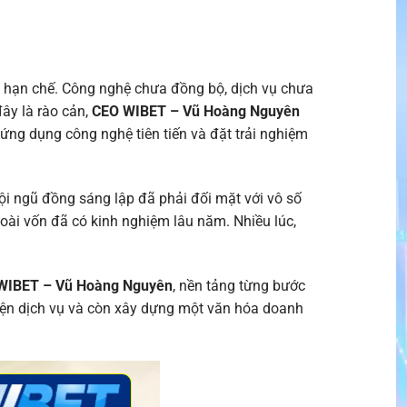
u hạn chế. Công nghệ chưa đồng bộ, dịch vụ chưa
đây là rào cản,
CEO WIBET – Vũ Hoàng Nguyên
ứng dụng công nghệ tiên tiến và đặt trải nghiệm
i ngũ đồng sáng lập đã phải đối mặt với vô số
oài vốn đã có kinh nghiệm lâu năm. Nhiều lúc,
WIBET – Vũ Hoàng Nguyên
, nền tảng từng bước
thiện dịch vụ và còn xây dựng một văn hóa doanh