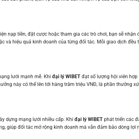
hiện nạp tiền, đặt cược hoặc tham gia các trò chơi, bạn sẽ nhận
c và hiệu quả kinh doanh của từng đối tác. Mỗi giao dịch đều t
 mạng lưới mạnh mẽ. Khi
đại lý WIBET
đạt số lượng hội viên hợp 
ởng này có thể lên tới hàng trăm triệu VNĐ, là phần thưởng x
xây dựng mạng lưới nhiều cấp. Khi
đại lý WIBET
phát triển các đ
ng, giúp đối tác mở rộng kinh doanh mà vẫn đảm bảo dòng lợi n