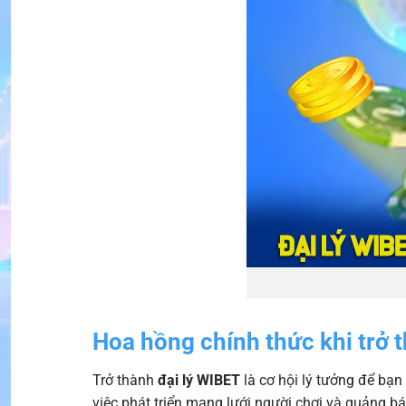
Hoa hồng chính thức khi trở 
Trở thành
đại lý WIBET
là cơ hội lý tưởng để bạ
việc phát triển mạng lưới người chơi và quảng b