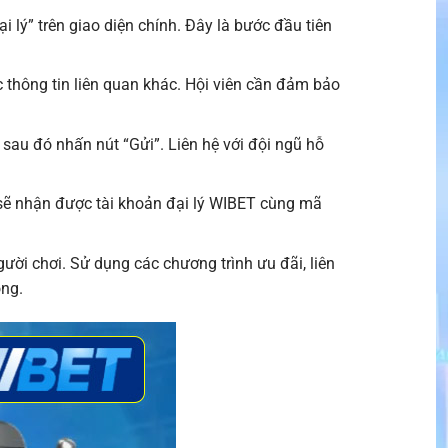
i lý” trên giao diện chính. Đây là bước đầu tiên
c thông tin liên quan khác. Hội viên cần đảm bảo
 sau đó nhấn nút “Gửi”. Liên hệ với đội ngũ hỗ
 sẽ nhận được tài khoản đại lý WIBET cùng mã
gười chơi. Sử dụng các chương trình ưu đãi, liên
ồng.