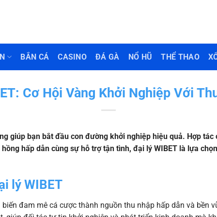
ẪN
BẮN CÁ
CASINO
ĐÁ GÀ
NỔ HŨ
THỂ THAO
X
BET: Cơ Hội Vàng Khởi Nghiệp Với Th
ng giúp bạn bắt đầu con đường khởi nghiệp hiệu quả. Hợp tác
 hồng hấp dẫn cùng sự hỗ trợ tận tình, đại lý WIBET là lựa ch
đại lý WIBET
ên biến đam mê cá cược thành nguồn thu nhập hấp dẫn và bền v