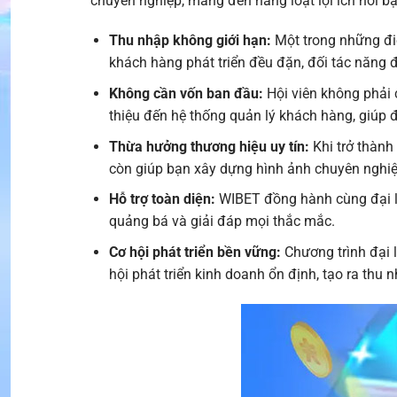
chuyên nghiệp, mang đến hàng loạt lợi ích nổi bậ
Thu nhập không giới hạn:
Một trong những điể
khách hàng phát triển đều đặn, đối tác năng 
Không cần vốn ban đầu:
Hội viên không phải c
thiệu đến hệ thống quản lý khách hàng, giúp đ
Thừa hưởng thương hiệu uy tín:
Khi trở thành
còn giúp bạn xây dựng hình ảnh chuyên nghiệ
Hỗ trợ toàn diện:
WIBET đồng hành cùng đại lý
quảng bá và giải đáp mọi thắc mắc.
Cơ hội phát triển bền vững:
Chương trình đại 
hội phát triển kinh doanh ổn định, tạo ra thu 