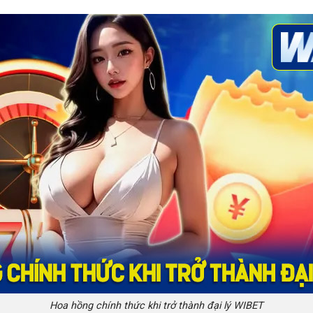
Hoa hồng chính thức khi trở thành đại lý WIBET