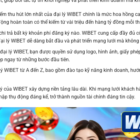
t, giúp đối tác tự tin khởi nghiệp và phát triển kinh doanh mà k
m thu hút lớn nhất của đại lý WIBET chính là mức hoa hồng cao
động hoàn toàn có thể kiếm từ vài triệu đến hàng tỷ đồng mỗi t
hi trả bất kỳ khoản phí đăng ký nào. WIBET cung cấp đầy đủ côn
ại lý WIBET dễ dàng bắt đầu và phát triển mạng lưới mà không c
 đại lý WIBET, bạn được quyền sử dụng logo, hình ảnh, giấy phé
p ngay từ những bước đầu tiên.
 WIBET từ A đến Z, bao gồm đào tạo kỹ năng kinh doanh, hướng
lý của WIBET xây dựng nền tảng lâu dài. Khi mạng lưới khách h
nhập thụ động đáng kể, trở thành nguồn tài chính đáng tin cậy.