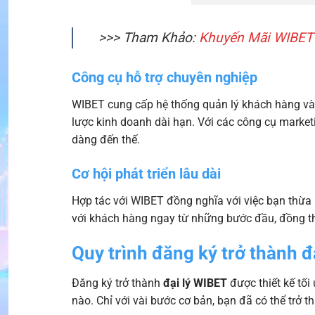
>>> Tham Khảo:
Khuyến Mãi WIBET
Công cụ hỗ trợ chuyên nghiệp
WIBET cung cấp hệ thống quản lý khách hàng và b
lược kinh doanh dài hạn. Với các công cụ marketi
dàng đến thế.
Cơ hội phát triển lâu dài
Hợp tác với WIBET đồng nghĩa với việc bạn thừa 
với khách hàng ngay từ những bước đầu, đồng thờ
Quy trình đăng ký trở thành đ
Đăng ký trở thành
đại lý WIBET
được thiết kế tối
nào. Chỉ với vài bước cơ bản, bạn đã có thể trở t