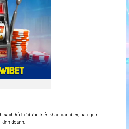
h sách hỗ trợ được triển khai toàn diện, bao gồm
g kinh doanh.