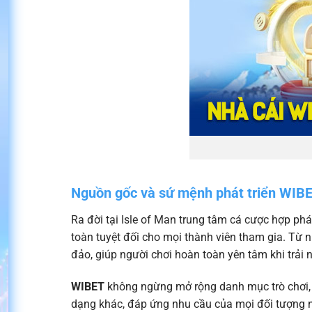
Nguồn gốc và sứ mệnh phát triển WIB
Ra đời tại Isle of Man trung tâm cá cược hợp pháp
toàn tuyệt đối cho mọi thành viên tham gia. Từ n
đảo, giúp người chơi hoàn toàn yên tâm khi trả
WIBET
không ngừng mở rộng danh mục trò chơi, ba
dạng khác, đáp ứng nhu cầu của mọi đối tượng ngư