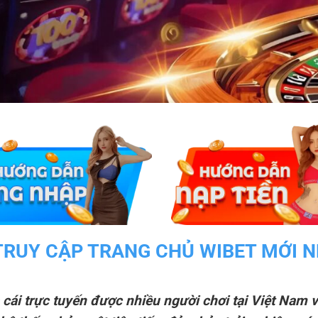
 TRUY CẬP TRANG CHỦ WIBET MỚI N
 cái trực tuyến được nhiều người chơi tại Việt Nam