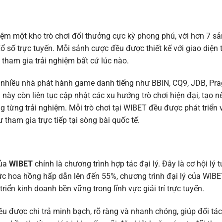
iệm một kho trò chơi đổi thưởng cực kỳ phong phú, với hơn 7 sảnh
ổ số trực tuyến. Mỗi sảnh cược đều được thiết kế với giao diện t
c tham gia trải nghiệm bất cứ lúc nào.
ới nhiều nhà phát hành game danh tiếng như BBIN, CQ9, JDB, Pr
ày còn liên tục cập nhật các xu hướng trò chơi hiện đại, tạo nê
 từng trải nghiệm. Mỗi trò chơi tại WIBET đều được phát triển 
ham gia trực tiếp tại sòng bài quốc tế.
của
WIBET
chính là chương trình hợp tác đại lý. Đây là cơ hội l
c hoa hồng hấp dẫn lên đến 55%, chương trình đại lý của WIBE
ển kinh doanh bền vững trong lĩnh vực giải trí trực tuyến.
u được chi trả minh bạch, rõ ràng và nhanh chóng, giúp đối tá