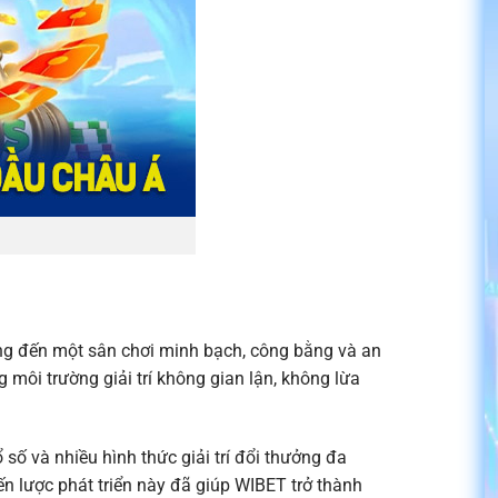
 đến một sân chơi minh bạch, công bằng và an
 môi trường giải trí không gian lận, không lừa
số và nhiều hình thức giải trí đổi thưởng đa
ến lược phát triển này đã giúp WIBET trở thành