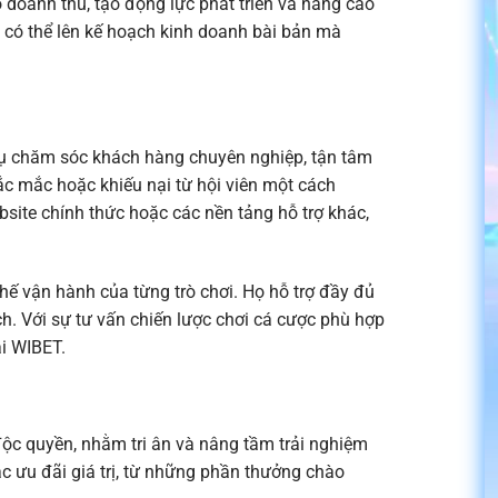
o doanh thu, tạo động lực phát triển và nâng cao
c có thể lên kế hoạch kinh doanh bài bản mà
h vụ chăm sóc khách hàng chuyên nghiệp, tận tâm
hắc mắc hoặc khiếu nại từ hội viên một cách
bsite chính thức hoặc các nền tảng hỗ trợ khác,
chế vận hành của từng trò chơi. Họ hỗ trợ đầy đủ
ch. Với sự tư vấn chiến lược chơi cá cược phù hợp
tại WIBET.
ộc quyền, nhằm tri ân và nâng tầm trải nghiệm
ác ưu đãi giá trị, từ những phần thưởng chào