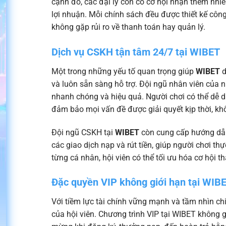
cạnh đó, các đại lý còn có cơ hội nhận thêm nhiề
lợi nhuận. Mỗi chính sách đều được thiết kế côn
không gặp rủi ro về thanh toán hay quản lý.
Dịch vụ CSKH tận tâm 24/7 tại WIBET
Một trong những yếu tố quan trọng giúp
WIBET
d
và luôn sẵn sàng hỗ trợ. Đội ngũ nhân viên của n
nhanh chóng và hiệu quả. Người chơi có thể dễ dà
đảm bảo mọi vấn đề được giải quyết kịp thời, kh
Đội ngũ CSKH tại
WIBET
còn cung cấp hướng dẫn c
các giao dịch nạp và rút tiền, giúp người chơi t
từng cá nhân, hội viên có thể tối ưu hóa cơ hội t
Đặc quyền VIP không giới hạn tại WIB
Với tiềm lực tài chính vững mạnh và tầm nhìn ch
của hội viên. Chương trình VIP tại WIBET không g