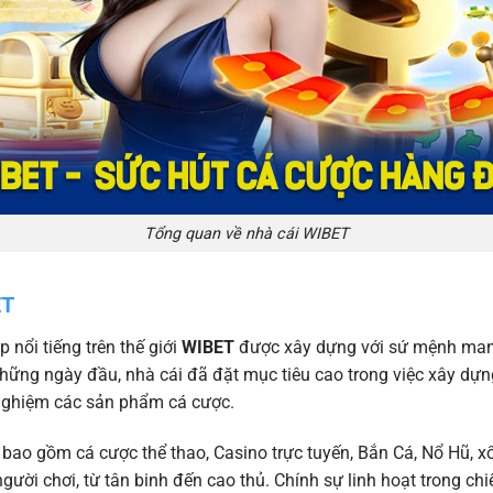
Tổng quan về nhà cái WIBET
ET
 nổi tiếng trên thế giới
WIBET
được xây dựng với sứ mệnh mang
hững ngày đầu, nhà cái đã đặt mục tiêu cao trong việc xây dựng
i nghiệm các sản phẩm cá cược.
o gồm cá cược thể thao, Casino trực tuyến, Bắn Cá, Nổ Hũ, xổ 
ời chơi, từ tân binh đến cao thủ. Chính sự linh hoạt trong chi