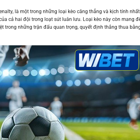
enalty, là một trong những loại kèo căng thẳng và kịch tính nhất
ủa cả hai đội trong loạt sút luân lưu. Loại kèo này còn mang đ
ệt trong những trận đấu quan trọng, quyết định thắng thua bằn