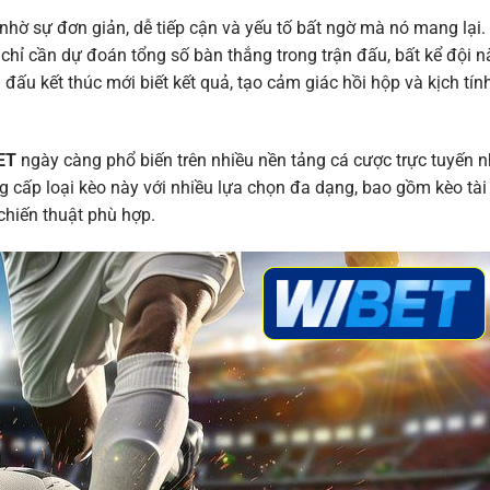
nhờ sự đơn giản, dễ tiếp cận và yếu tố bất ngờ mà nó mang lại.
 chỉ cần dự đoán tổng số bàn thắng trong trận đấu, bất kể đội n
n đấu kết thúc mới biết kết quả, tạo cảm giác hồi hộp và kịch tín
ET
ngày càng phổ biến trên nhiều nền tảng cá cược trực tuyến 
g cấp loại kèo này với nhiều lựa chọn đa dạng, bao gồm kèo tài
 chiến thuật phù hợp.