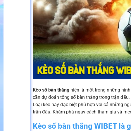
Kèo số bàn thắng
hiện là một trong những hìn
cần dự đoán tổng số bàn thắng trong trận đấu,
Loại kèo này đặc biệt phù hợp với cả những ngư
trận đấu. Khám phá ngay cách tham gia và mẹo
Kèo số bàn thắng WIBET là g