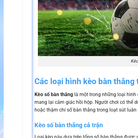
Kèo
Các loại hình kèo bàn thắng
Kèo số bàn thắng
là một trong những loại hình
mang lại cảm giác hồi hộp. Người chơi có thể d
hoặc thậm chí số bàn thắng trong loạt sút luân 
Kèo số bàn thắng cả trận
Loại kèo này dựa trên tổng số bàn thắng được g