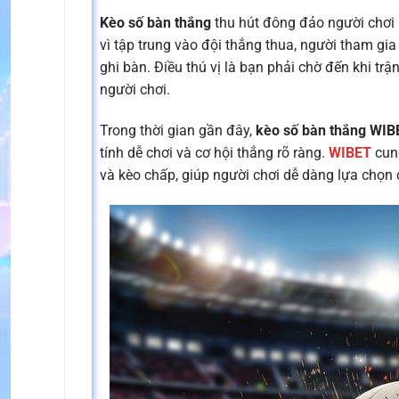
Kèo số bàn thắng
thu hút đông đảo người chơi 
vì tập trung vào đội thắng thua, người tham gia
ghi bàn. Điều thú vị là bạn phải chờ đến khi trậ
người chơi.
Trong thời gian gần đây,
kèo số bàn thắng WIB
tính dễ chơi và cơ hội thắng rõ ràng.
WIBET
cun
và kèo chấp, giúp người chơi dễ dàng lựa chọn