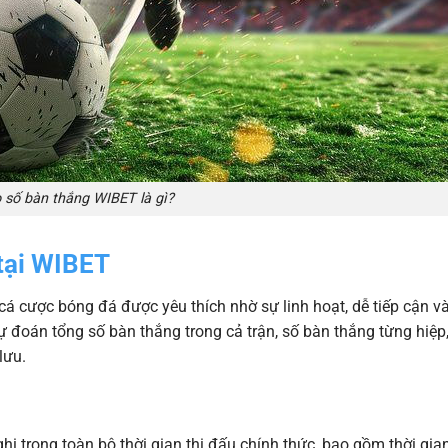
 số bàn thắng WIBET là gì?
 tại WIBET
 cá cược bóng đá được yêu thích nhờ sự linh hoạt, dễ tiếp cận v
ự đoán tổng số bàn thắng trong cả trận, số bàn thắng từng hiệp
lưu.
hi trong toàn bộ thời gian thi đấu chính thức, bao gồm thời gia