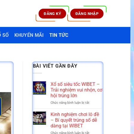
ĐĂNG KÝ
ĐĂNG NHẬP
Ổ SỐ
KHUYẾN MÃI
TIN TỨC
BÀI VIẾT GẦN ĐÂY
Xổ số siêu tốc WIBET –
27
Trải nghiệm vui nhộn, cơ
Th9
hội trúng lớn
ở
Chức năng bình luận bị tắt
Xổ
số
Kinh nghiệm chơi lô đề
27
siêu
– Bí quyết trúng số dễ
Th9
tốc
dàng tại WIBET
WIBET
ở
Chức năng bình luận bị tắt
–