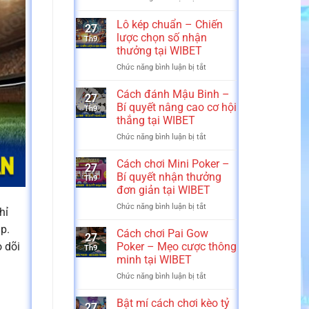
Kinh
Trải
nghiệm
nghiệm
Lô kép chuẩn – Chiến
27
chơi
vui
lược chọn số nhận
Th9
lô
nhộn,
thưởng tại WIBET
đề
cơ
ở
Chức năng bình luận bị tắt
–
hội
Lô
Bí
trúng
kép
quyết
lớn
Cách đánh Mậu Binh –
27
chuẩn
trúng
Bí quyết nâng cao cơ hội
Th9
–
số
thắng tại WIBET
Chiến
dễ
ở
Chức năng bình luận bị tắt
lược
dàng
Cách
chọn
tại
đánh
số
WIBET
Cách chơi Mini Poker –
27
Mậu
nhận
Bí quyết nhận thưởng
Th9
Binh
thưởng
đơn giản tại WIBET
–
tại
ở
Chức năng bình luận bị tắt
Bí
WIBET
hỉ
Cách
quyết
p.
chơi
nâng
Cách chơi Pai Gow
27
Mini
cao
o dõi
Poker – Mẹo cược thông
Th9
Poker
cơ
minh tại WIBET
–
hội
ở
Chức năng bình luận bị tắt
Bí
thắng
Cách
quyết
tại
chơi
nhận
WIBET
Bật mí cách chơi kèo tỷ
27