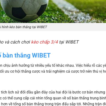
i hình kèo bàn thắng tại WIBET
o và cách chơi
kèo chấp 3/4
tại WIBET
ố bàn thắng WIBET
n chịu ảnh hưởng từ nhiều yếu tố khác nhau. Việc hiểu rõ các y
ối ưu cơ hội thắng cược và trải nghiệm cá cược trở nên thú vị 
n tích lịch sử đối đầu gần đây của hai đội là bước cơ bản nhưng
c có thể cung cấp cái nhìn tổng quan về số bàn thắng trung bì
 hơn về tổng số bàn thắng trong trận đấu sắp tới. Những trận đ