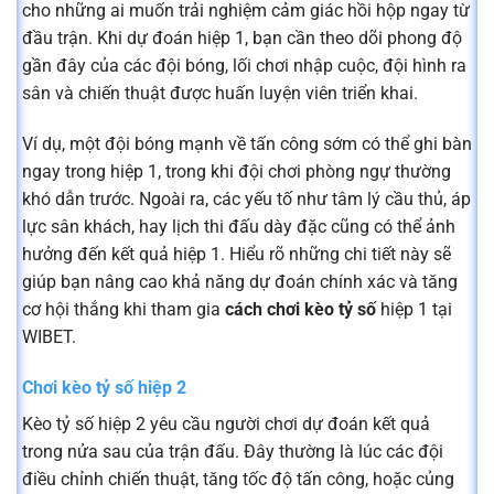
cho những ai muốn trải nghiệm cảm giác hồi hộp ngay từ
đầu trận. Khi dự đoán hiệp 1, bạn cần theo dõi phong độ
gần đây của các đội bóng, lối chơi nhập cuộc, đội hình ra
sân và chiến thuật được huấn luyện viên triển khai.
Ví dụ, một đội bóng mạnh về tấn công sớm có thể ghi bàn
ngay trong hiệp 1, trong khi đội chơi phòng ngự thường
khó dẫn trước. Ngoài ra, các yếu tố như tâm lý cầu thủ, áp
lực sân khách, hay lịch thi đấu dày đặc cũng có thể ảnh
hưởng đến kết quả hiệp 1. Hiểu rõ những chi tiết này sẽ
giúp bạn nâng cao khả năng dự đoán chính xác và tăng
cơ hội thắng khi tham gia
cách chơi kèo tỷ số
hiệp 1 tại
WIBET.
Chơi kèo tỷ số hiệp 2
Kèo tỷ số hiệp 2 yêu cầu người chơi dự đoán kết quả
trong nửa sau của trận đấu. Đây thường là lúc các đội
điều chỉnh chiến thuật, tăng tốc độ tấn công, hoặc củng