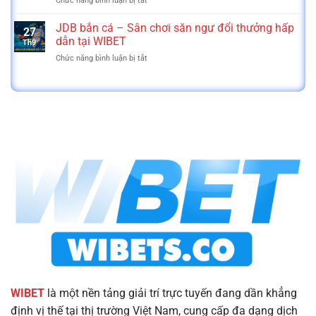
Chức năng bình luận bị tắt
và
tại
Kèo
cách
WIBET
số
JDB bắn cá – Sân chơi săn ngư đổi thưởng hấp
chơi
27
bàn
kèo
dẫn tại WIBET
Th9
thắng
chấp
ở
Chức năng bình luận bị tắt
WIBET
3/4
JDB
–
tại
bắn
Loại
WIBET
cá
cược
–
bóng
Sân
đá
chơi
hấp
săn
dẫn
ngư
nhất
đổi
thưởng
hấp
dẫn
tại
WIBET
WIBET
là một nền tảng giải trí trực tuyến đang dần khẳng
định vị thế tại thị trường Việt Nam, cung cấp đa dạng dịch