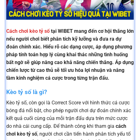
Cách chơi kèo tỷ số
tại WIBET mang đến cơ hội thắng lớn
nếu người chơi biết phân tích kỹ lưỡng và đưa ra dự
đoán chính xác. Hiểu rõ các dạng cược, áp dụng phương
pháp tính toán hợp lý cùng khai thác những tình huống
bất ngờ sẽ giúp nâng cao khả năng chiến thắng. Áp dụng
chiến lược từ cao thủ sẽ tối ưu hóa lợi nhuận và nâng
tầm kinh nghiệm cá cược trong từng trận đấu.
Kèo tỷ số là gì?
Kèo tỷ số, còn gọi là Correct Score với hình thức cá cược
bóng đá nổi bật, cho phép người chơi dự đoán chính xác
kết quả cuối cùng của mỗi trận đấu dựa trên mức cược
do nhà cái cung cấp. Để thành công khi tham gia
cách
chơi kèo tỷ số
, người chơi cần tiến hành phân tích yếu tố