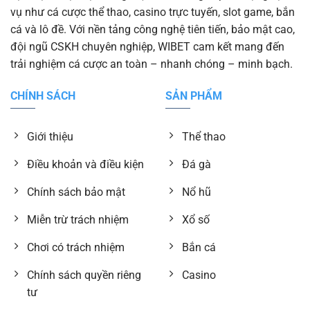
vụ như cá cược thể thao, casino trực tuyến, slot game, bắn
cá và lô đề. Với nền tảng công nghệ tiên tiến, bảo mật cao,
đội ngũ CSKH chuyên nghiệp, WIBET cam kết mang đến
trải nghiệm cá cược an toàn – nhanh chóng – minh bạch.
CHÍNH SÁCH
SẢN PHẨM
Giới thiệu
Thể thao
Điều khoản và điều kiện
Đá gà
Chính sách bảo mật
Nổ hũ
Miễn trừ trách nhiệm
Xổ số
Chơi có trách nhiệm
Bắn cá
Chính sách quyền riêng
Casino
tư